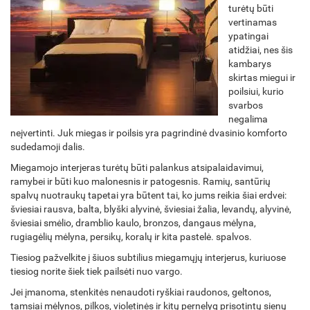
turėtų būti
vertinamas
ypatingai
atidžiai, nes šis
kambarys
skirtas miegui ir
poilsiui, kurio
svarbos
negalima
neįvertinti. Juk miegas ir poilsis yra pagrindinė dvasinio komforto
sudedamoji dalis.
Miegamojo interjeras turėtų būti palankus atsipalaidavimui,
ramybei ir būti kuo malonesnis ir patogesnis. Ramių, santūrių
spalvų nuotraukų tapetai yra būtent tai, ko jums reikia šiai erdvei:
šviesiai rausva, balta, blyški alyvinė, šviesiai žalia, levandų, alyvinė,
šviesiai smėlio, dramblio kaulo, bronzos, dangaus mėlyna,
rugiagėlių mėlyna, persikų, koralų ir kita pastelė. spalvos.
Tiesiog pažvelkite į šiuos subtilius miegamųjų interjerus, kuriuose
tiesiog norite šiek tiek pailsėti nuo vargo.
Jei įmanoma, stenkitės nenaudoti ryškiai raudonos, geltonos,
tamsiai mėlynos, pilkos, violetinės ir kitų pernelyg prisotintų sienų