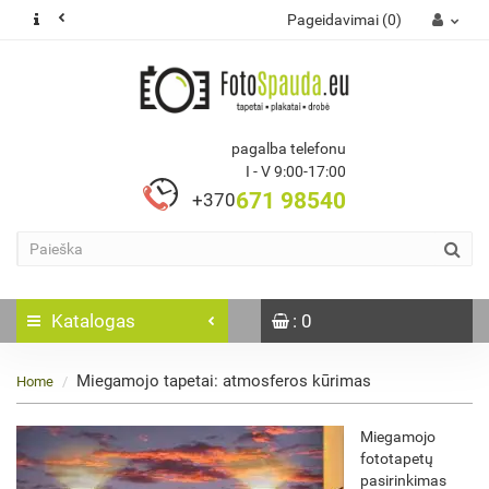
Pageidavimai (0)
pagalba telefonu
I - V 9:00-17:00
671 98540
+370
Katalogas
: 0
Miegamojo tapetai: atmosferos kūrimas
Home
Miegamojo
fototapetų
pasirinkimas