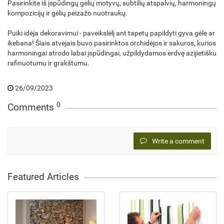
Pasirinkite iš įspūdingų gėlių motyvų, subtilių atspalvių, harmoningų
kompozicijų ir gėlių peizažo nuotraukų.
Puiki idėja dekoravimui - paveikslėlį ant tapetų papildyti gyva gėle ar
ikebana! Šiais atvejais buvo pasirinktos orchidėjos ir sakuros, kurios
harmoningai atrodo labai įspūdingai, užpildydamos erdvę azijietišku
rafinuotumu ir grakštumu.
26/09/2023
0
Comments
Write a comment
Featured Articles