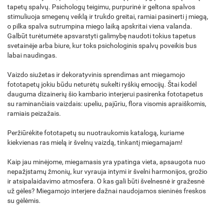
tapetų spalvų. Psichologų teigimu, purpurinė ir geltona spalvos
stimuliuoja smegenų veiklą ir trukdo greitai, ramiai pasinerti į miegą,
o pilka spalva sutrumpina miego laiką apskritai viena valanda.
Galbūt turėtumėte apsvarstyti galimybę naudoti tokius tapetus
svetainėje arba biure, kur toks psichologinis spalvų poveikis bus
labai naudingas.
Vaizdo siužetas ir dekoratyvinis sprendimas ant miegamojo
fototapetų jokiu būdu neturėtų sukelti ryškių emocijų. Štai kodėl
dauguma dizainerių šio kambario interjerui pasirenka fototapetus
su raminančiais vaizdais: upeliu, pajūriu, flora visomis apraiškomis,
ramiais peizažais.
Peržiūrėkite fototapetų su nuotraukomis katalogą, kuriame
kiekvienas ras mielą ir švelnų vaizdą, tinkantį miegamajam!
Kaip jau minėjome, miegamasis yra ypatinga vieta, apsaugota nuo
nepažįstamų žmonių, kur vyrauja intymi ir švelni harmonijos, grožio
ir atsipalaidavimo atmosfera. O kas gali būti švelnesnė ir gražesnė
už gėles? Miegamojo interjere dažnai naudojamos sieninės freskos
su gėlėmis.