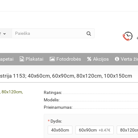
r
apetai
Plakatai
Fotodrobės
Akcijos
Verta ži
ustrija 1153; 40x60cm, 60x90cm, 80x120cm, 100x150cm
Ratingas:
Modelis:
Prieinamumas:
Dydis:
40x60cm
60x90cm
80x120c
+8.47€