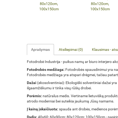
Aprašymas
Atsiliepimai (0)
Klausimas - at
Fotodrobė Industrija - puikus namų ar biuro interjero akc
Fotodrobės medžiaga:
Fotodrobės spausdinimui yra nau
Fotodrobės medžiaga yra atspari drėgmei, tačiau patartin
Dažai
(ekosolventiniai): Ekologiški solventiniai dažai 
ilgaamžiškumu ir tinka visų rūšių drobei.
Porėmis:
natūralus medis. Vertiname lietuvišką produktą
atrodo moderniai bei suteikia jaukumą Jūsų namams.
Į kainą įskaičiuota:
spauda ant drobės, medienos porėm
Dydis:
40x60; 60x90cm; 80x120cm; 100x150cm - pasirin