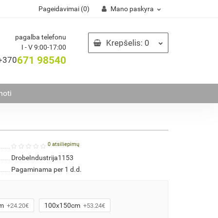
Pageidavimai (0)
Mano paskyra
pagalba telefonu
Krepšelis
: 0
I - V 9:00-17:00
671 98540
+370
noti
0 atsiliepimų
DrobeIndustrija1153
Pagaminama per 1 d.d.
m
100x150cm
+24.20€
+53.24€