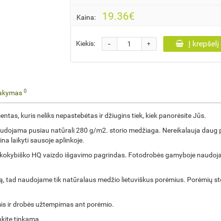
19.36€
Kaina:
-
Į krepšelį
Kiekis:
+
0
sakymas
entas, kuris neliks nepastebėtas ir džiugins tiek, kiek panorėsite Jūs.
dojama pusiau natūrali 280 g/m2. storio medžiaga. Nereikalauja daug pri
a laikyti sausoje aplinkoje.
yra kokybiško HQ vaizdo išgavimo pagrindas. Fotodrobės gamyboje naudojam
, tad naudojame tik natūralaus medžio lietuviškus porėmius. Porėmių stor
is ir drobės užtempimas ant porėmio.
kite tinkamą.