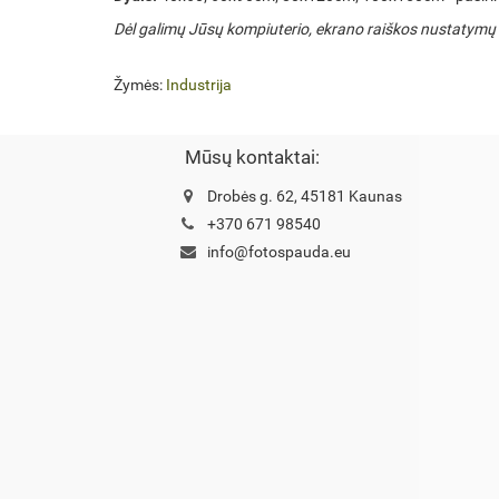
Dėl galimų Jūsų kompiuterio, ekrano raiškos nustatymų ar
Žymės:
Industrija
Mūsų kontaktai:
Drobės g. 62, 45181 Kaunas
+370 671 98540
info@fotospauda.eu