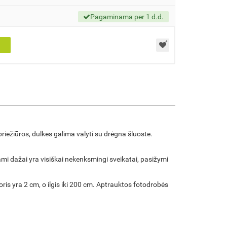
Pagaminama per 1 d.d.
ežiūros, dulkes galima valyti su drėgna šluoste.
i dažai yra visiškai nekenksmingi sveikatai, pasižymi
is yra 2 cm, o ilgis iki 200 cm. Aptrauktos fotodrobės