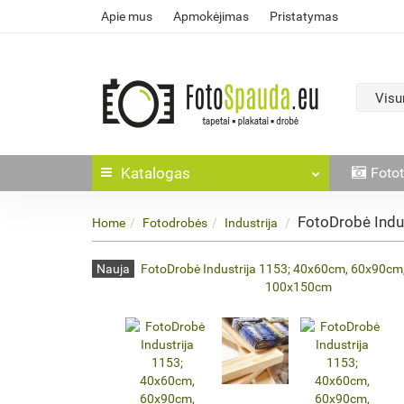
Apie mus
Apmokėjimas
Pristatymas
Visu
Katalogas
Fotot
FotoDrobė Ind
Home
Fotodrobės
Industrija
Nauja